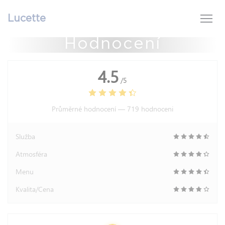
Panel pro správu cookies
Lucette
Hodnocení
4.5
/5
Průměrné hodnocení —
719 hodnoceni
Služba
Atmosféra
Menu
Kvalita/Cena