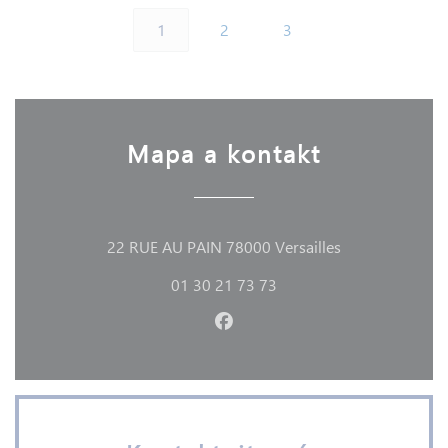
1
2
3
Mapa a kontakt
((otevře se v n
22 RUE AU PAIN 78000 Versailles
01 30 21 73 73
Facebook ((otevře se v nové