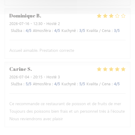
Dominique
B
2026-07-16
- 12:30 - Hosté 2
Služba
:
4
/5
Atmosféra
:
4
/5
Kuchyně
:
3
/5
Kvalita / Cena
:
3
/5
Accueil aimable. Prestation correcte
Carine
S
2026-07-04
- 20:15 - Hosté 3
Služba
:
5
/5
Atmosféra
:
4
/5
Kuchyně
:
5
/5
Kvalita / Cena
:
4
/5
Ce recommande ce restaurant de poisson et de fruits de mer
Toujours des poissons bien frais et un personnel très à l'écoute
Nous reviendrons avec plaisir