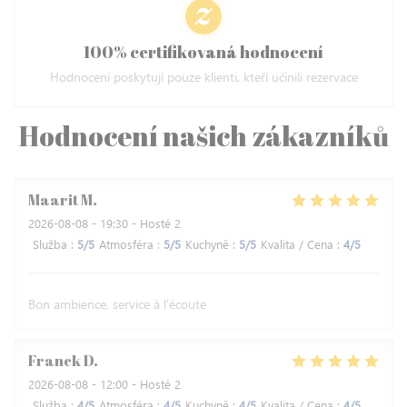
100% certifikovaná hodnocení
Hodnocení poskytují pouze klienti, kteří učinili rezervace
Hodnocení našich zákazníků
Maarit
M
2026-08-08
- 19:30 - Hosté 2
Služba
:
5
/5
Atmosféra
:
5
/5
Kuchyně
:
5
/5
Kvalita / Cena
:
4
/5
Bon ambience, service à l'écoute
Franck
D
2026-08-08
- 12:00 - Hosté 2
Služba
:
4
/5
Atmosféra
:
4
/5
Kuchyně
:
4
/5
Kvalita / Cena
:
4
/5