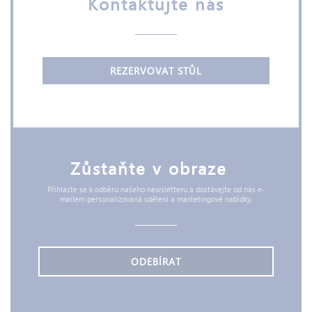
Kontaktujte nás
REZERVOVAT STŮL
Zůstaňte v obraze
*
Přihlaste se k odběru našeho newsletteru a dostávejte od nás e-
mailem personalizovaná sdělení a marketingové nabídky.
ODEBÍRAT