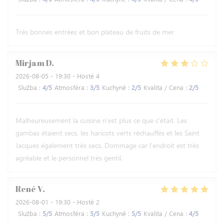
Très bonnes entrées et bon plateau de fruits de mer
Mirjam
D
2026-08-05
- 19:30 - Hosté 4
Služba
:
4
/5
Atmosféra
:
3
/5
Kuchyně
:
2
/5
Kvalita / Cena
:
2
/5
Malheureusement la cuisine n’est plus ce que c’était. Les
gambas étaient secs, les haricots verts réchauffés et les Saint
Jacques également très secs. Dommage car l’endroit est très
agréable et le personnel très gentil.
René
V
2026-08-01
- 19:30 - Hosté 2
Služba
:
5
/5
Atmosféra
:
5
/5
Kuchyně
:
5
/5
Kvalita / Cena
:
4
/5