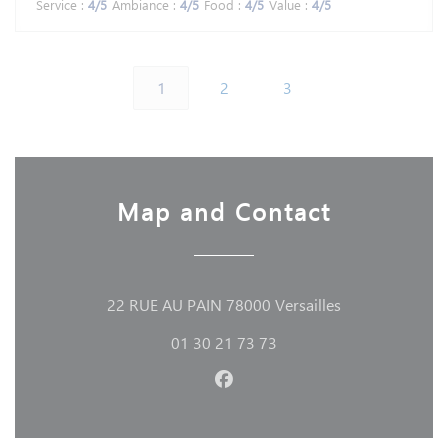
Service
:
4
/5
Ambiance
:
4
/5
Food
:
4
/5
Value
:
4
/5
1
2
3
Map and Contact
((opens in a n
22 RUE AU PAIN 78000 Versailles
01 30 21 73 73
Facebook ((opens in a new 