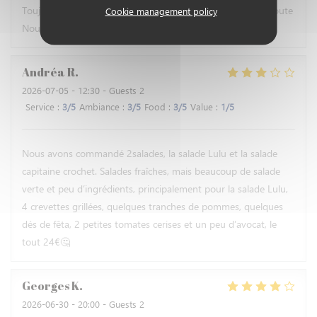
Toujours des poissons bien frais et un personnel très à l'écoute
Cookie management policy
Nous reviendrons avec plaisir
Andréa
R
2026-07-05
- 12:30 - Guests 2
Service
:
3
/5
Ambiance
:
3
/5
Food
:
3
/5
Value
:
1
/5
Nous avons commandé 2salades, la salade Lulu et la salade
capitaine crochet. Salades fraîches, mais beaucoup de salade
verte et peu d’ingrédients, principalement pour la salade Lulu,
4 crevettes grillées, quelques tranches de pommes, quelques
dés de fêta, 2 petites tomates cerises et un peu d’avocat, le
tout 24€🤔
Georges
K
2026-06-30
- 20:00 - Guests 2