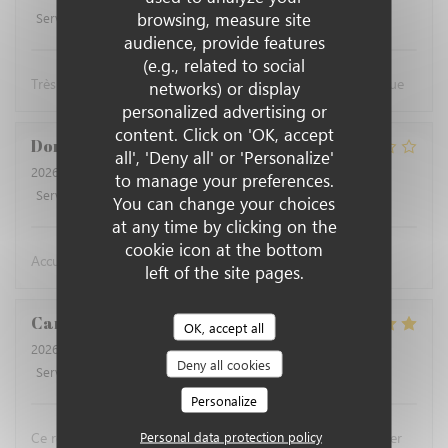
browsing, measure site
Service
:
5
/5
Ambiance
:
5
/5
Food
:
5
/5
Value
:
4
/5
audience, provide features
(e.g., related to social
Très bons plats de poissons avec un accueil très sympathique
networks) or display
personalized advertising or
content. Click on 'OK, accept
Dominique
B
all', 'Deny all' or 'Personalize'
2026-07-16
- 12:30 - Guests 2
to manage your preferences.
Service
:
4
/5
Ambiance
:
4
/5
Food
:
3
/5
Value
:
3
/5
You can change your choices
at any time by clicking on the
cookie icon at the bottom
Accueil aimable. Prestation correcte
left of the site pages.
Carine
S
OK, accept all
2026-07-04
- 20:15 - Guests 3
Deny all cookies
Service
:
5
/5
Ambiance
:
4
/5
Food
:
5
/5
Value
:
4
/5
Personalize
Personal data protection policy
Ce recommande ce restaurant de poisson et de fruits de mer