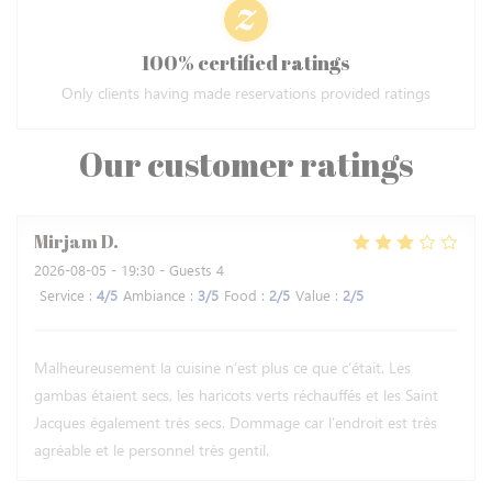
100% certified ratings
Only clients having made reservations provided ratings
Our customer ratings
Mirjam
D
2026-08-05
- 19:30 - Guests 4
Service
:
4
/5
Ambiance
:
3
/5
Food
:
2
/5
Value
:
2
/5
Malheureusement la cuisine n’est plus ce que c’était. Les
gambas étaient secs, les haricots verts réchauffés et les Saint
Jacques également très secs. Dommage car l’endroit est très
agréable et le personnel très gentil.