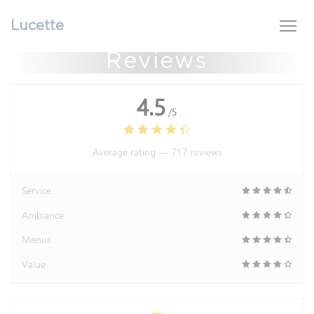
Personalizing your cookie choices
Lucette
Reviews
4.5
/5
Average rating —
717 reviews
Service
Ambiance
Menus
Value