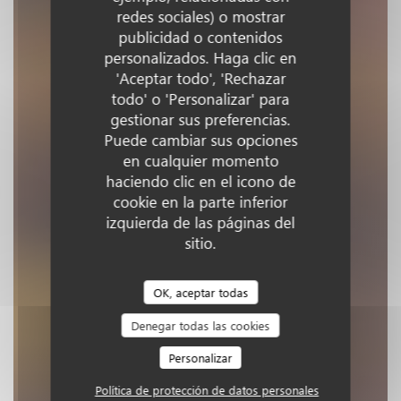
Lucette
redes sociales) o mostrar
publicidad o contenidos
personalizados. Haga clic en
BISTROT DEL MAR
|
VERSAILLES
'Aceptar todo', 'Rechazar
todo' o 'Personalizar' para
RESERVAR UNA MESA
gestionar sus preferencias.
Puede cambiar sus opciones
en cualquier momento
haciendo clic en el icono de
cookie en la parte inferior
izquierda de las páginas del
sitio.
OK, aceptar todas
Denegar todas las cookies
Personalizar
Política de protección de datos personales