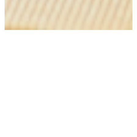
Lucette
En Versalles, en la plaza del mercado de Notre-
Dame, el bistró de mar Lucette le da la
bienvenida todos los días para el almuerzo o la
cena.
Ofrecemos a la carta una selección refinada de
mariscos en un ambiente cálido y elegante