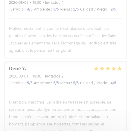
2026-08-05
- 19:30 - Invitados 4
Servicio
:
4
/5
Ambiente
:
3
/5
Menú
:
2
/5
Calidad / Precio
:
2
/5
Malheureusement la cuisine n’est plus ce que c’était. Les
gambas étaient secs, les haricots verts réchauffés et les Saint
Jacques également très secs. Dommage car l’endroit est très
agréable et le personnel très gentil.
René
V
2026-08-01
- 19:30 - Invitados 2
Servicio
:
5
/5
Ambiente
:
5
/5
Menú
:
5
/5
Calidad / Precio
:
4
/5
C'est bon, c'est frais. Le cadre en terrasse est agréable. Le
service impeccable. Sympa, détendus, nous avons passé une
bonne soirée en savourant des huîtres et une salade au
homard, pamplemousse, noisettes, tomates cerises et