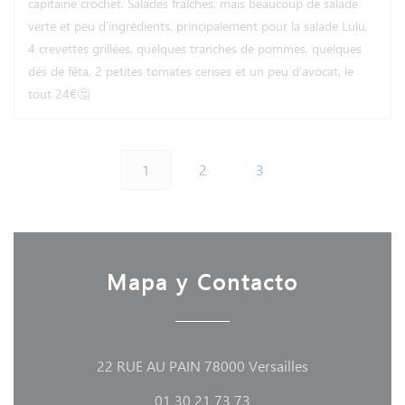
capitaine crochet. Salades fraîches, mais beaucoup de salade
verte et peu d’ingrédients, principalement pour la salade Lulu,
4 crevettes grillées, quelques tranches de pommes, quelques
dés de fêta, 2 petites tomates cerises et un peu d’avocat, le
tout 24€🤔
1
2
3
Mapa y Contacto
((abre en una n
22 RUE AU PAIN 78000 Versailles
01 30 21 73 73