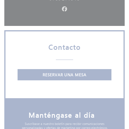
Facebook ((abre en una nuev
Contacto
RESERVAR UNA MESA
Manténgase al día
*
Suscríbase a nuestro boletín para recibir comunicaciones
personalizadas y ofertas de marketing por correo electrónico.