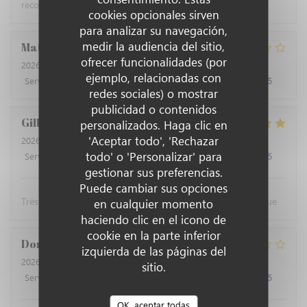
recommandons ce restaurant !
cookies opcionales sirven
para analizar su navegación,
medir la audiencia del sitio,
Matthieu
G
ofrecer funcionalidades (por
2026-07-22
- 12:30 - Invitados 4
ejemplo, relacionadas con
Servicio
:
4
/5
Ambiente
:
4
/5
Menú
:
3
/5
Calidad / Precio
:
2
/5
redes sociales) o mostrar
publicidad o contenidos
Gilbert
R
personalizados. Haga clic en
'Aceptar todo', 'Rechazar
2026-07-18
- 12:30 - Invitados 3
todo' o 'Personalizar' para
Servicio
:
5
/5
Ambiente
:
5
/5
Menú
:
5
/5
Calidad / Precio
:
4
/5
gestionar sus preferencias.
Puede cambiar sus opciones
Très bons plats de poissons avec un accueil très sympathique
en cualquier momento
haciendo clic en el icono de
cookie en la parte inferior
Dominique
B
izquierda de las páginas del
2026-07-16
- 12:30 - Invitados 2
sitio.
Servicio
:
4
/5
Ambiente
:
4
/5
Menú
:
3
/5
Calidad / Precio
:
3
/5
OK, aceptar todas