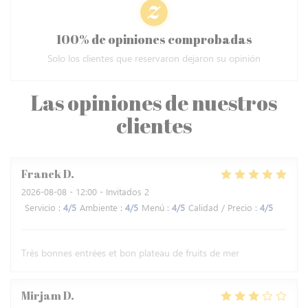
100% de opiniones comprobadas
Solo los clientes que reservaron dejaron su opinión
Las opiniones de nuestros
clientes
Franck
D
2026-08-08
- 12:00 - Invitados 2
Servicio
:
4
/5
Ambiente
:
4
/5
Menú
:
4
/5
Calidad / Precio
:
4
/5
Très bonnes entrées et bon plateau de fruits de mer
Mirjam
D