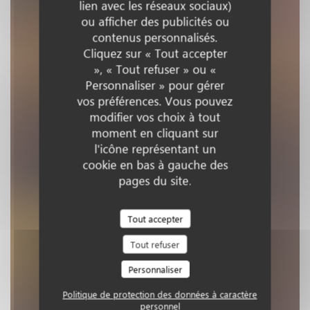
Lucette
lien avec les réseaux sociaux)
ou afficher des publicités ou
contenus personnalisés.
BISTROT DE LA MER
|
VERSAILLES
Cliquez sur « Tout accepter
», « Tout refuser » ou «
Personnaliser » pour gérer
RÉSERVER
vos préférences. Vous pouvez
modifier vos choix à tout
moment en cliquant sur
l'icône représentant un
cookie en bas à gauche des
pages du site.
Tout accepter
Tout refuser
Personnaliser
Politique de protection des données à caractère
personnel