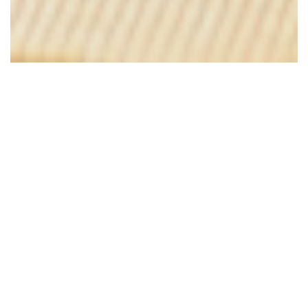
Lucette
A Versailles, sur la place du marché Notre-Dame,
le bistro de la mer Lucette vous accueille tous les
jours pour déjeuner ou dîner.
Nous vous proposons à la carte une sélection
raffinée de produits de la mer dans une
ambiance chaleureuse et un décor élégant.