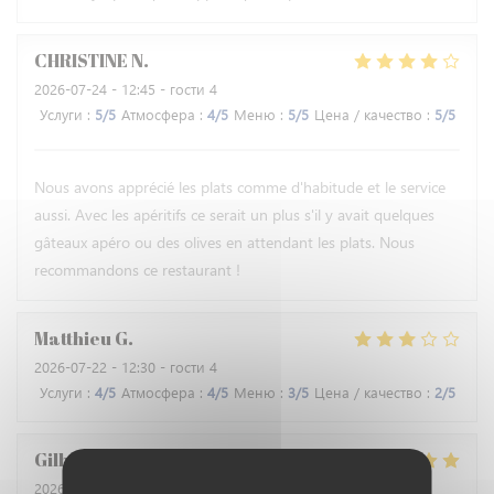
CHRISTINE
N
2026-07-24
- 12:45 - гости 4
Услуги
:
5
/5
Атмосфера
:
4
/5
Меню
:
5
/5
Цена / качество
:
5
/5
Nous avons apprécié les plats comme d'habitude et le service
aussi. Avec les apéritifs ce serait un plus s'il y avait quelques
gâteaux apéro ou des olives en attendant les plats. Nous
recommandons ce restaurant !
Matthieu
G
2026-07-22
- 12:30 - гости 4
Услуги
:
4
/5
Атмосфера
:
4
/5
Меню
:
3
/5
Цена / качество
:
2
/5
Gilbert
R
2026-07-18
- 12:30 - гости 3