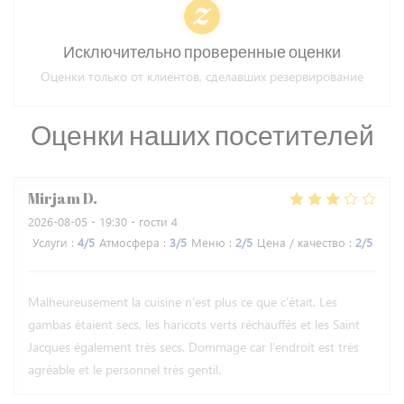
Исключительно проверенные оценки
Оценки только от клиентов, сделавших резервирование
Оценки наших посетителей
Mirjam
D
2026-08-05
- 19:30 - гости 4
Услуги
:
4
/5
Атмосфера
:
3
/5
Меню
:
2
/5
Цена / качество
:
2
/5
Malheureusement la cuisine n’est plus ce que c’était. Les
gambas étaient secs, les haricots verts réchauffés et les Saint
Jacques également très secs. Dommage car l’endroit est très
agréable et le personnel très gentil.