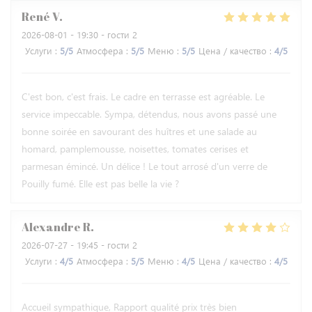
René
V
2026-08-01
- 19:30 - гости 2
Услуги
:
5
/5
Атмосфера
:
5
/5
Меню
:
5
/5
Цена / качество
:
4
/5
C'est bon, c'est frais. Le cadre en terrasse est agréable. Le
service impeccable. Sympa, détendus, nous avons passé une
bonne soirée en savourant des huîtres et une salade au
homard, pamplemousse, noisettes, tomates cerises et
parmesan émincé. Un délice ! Le tout arrosé d'un verre de
Pouilly fumé. Elle est pas belle la vie ?
Alexandre
R
2026-07-27
- 19:45 - гости 2
Услуги
:
4
/5
Атмосфера
:
5
/5
Меню
:
4
/5
Цена / качество
:
4
/5
Accueil sympathique, Rapport qualité prix très bien