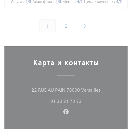
Услуги
:
4
/5
Атмосфера
:
4
/5
Меню
:
4
/5
Цена / качество
:
4
/5
1
2
3
Карта и контакты
((открывается 
22 RUE AU PAIN 78000 Versailles
01 30 21 73 73
Facebook ((открывается в 