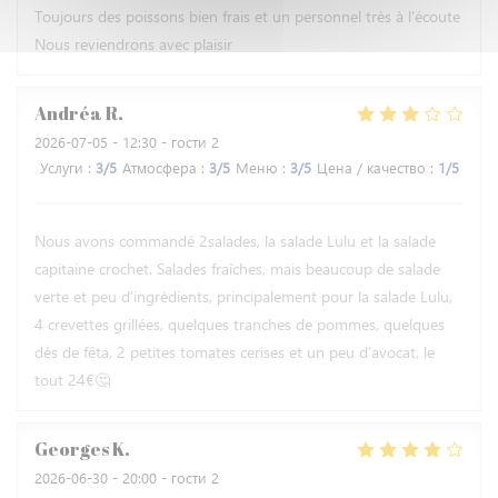
Toujours des poissons bien frais et un personnel très à l'écoute
Nous reviendrons avec plaisir
Andréa
R
2026-07-05
- 12:30 - гости 2
Услуги
:
3
/5
Атмосфера
:
3
/5
Меню
:
3
/5
Цена / качество
:
1
/5
Nous avons commandé 2salades, la salade Lulu et la salade
capitaine crochet. Salades fraîches, mais beaucoup de salade
verte et peu d’ingrédients, principalement pour la salade Lulu,
4 crevettes grillées, quelques tranches de pommes, quelques
dés de fêta, 2 petites tomates cerises et un peu d’avocat, le
tout 24€🤔
Georges
K
2026-06-30
- 20:00 - гости 2