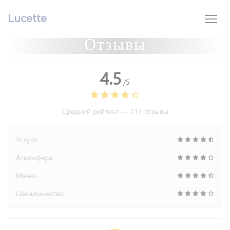
Панель управления cookies
Lucette
Отзывы
4.5
/5
Средний рейтинг —
717 отзывы
Услуги
Атмосфера
Меню
Цена/качество