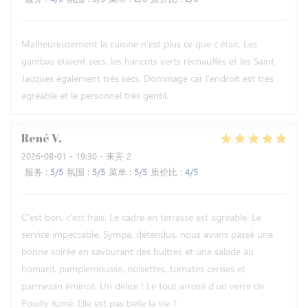
Malheureusement la cuisine n’est plus ce que c’était. Les
gambas étaient secs, les haricots verts réchauffés et les Saint
Jacques également très secs. Dommage car l’endroit est très
agréable et le personnel très gentil.
René
V
2026-08-01
- 19:30 - 来宾 2
服务
:
5
/5
氛围
:
5
/5
菜单
:
5
/5
质价比
:
4
/5
C'est bon, c'est frais. Le cadre en terrasse est agréable. Le
service impeccable. Sympa, détendus, nous avons passé une
bonne soirée en savourant des huîtres et une salade au
homard, pamplemousse, noisettes, tomates cerises et
parmesan émincé. Un délice ! Le tout arrosé d'un verre de
Pouilly fumé. Elle est pas belle la vie ?