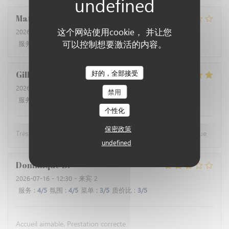
Matthieu
G
这个网站使用cookie， 并让您
2026-07-22
- 12:30 - 来宾 4
可以控制想要激活的内容。
服务
:
4
/5
氛围
:
4
/5
菜单
:
3
/5
质价比
:
2
/5
好的，全部接受
Gilbert
R
2026-07-18
- 12:30 - 来宾 3
禁用
服务
:
5
/5
氛围
:
5
/5
菜单
:
5
/5
质价比
:
4
/5
个性化
保密政策
Très bons plats de poissons avec un accueil très sympathique
undefined
Dominique
B
2026-07-16
- 12:30 - 来宾 2
服务
:
4
/5
氛围
:
4
/5
菜单
:
3
/5
质价比
:
3
/5
Accueil aimable. Prestation correcte