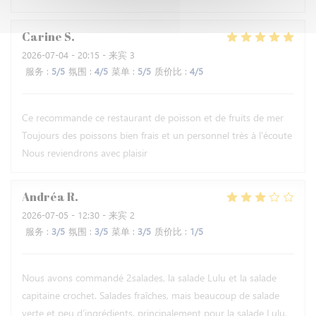
Carine
S
2026-07-04
- 20:15 - 来宾 3
服务
:
5
/5
氛围
:
4
/5
菜单
:
5
/5
质价比
:
4
/5
Ce recommande ce restaurant de poisson et de fruits de mer
Toujours des poissons bien frais et un personnel très à l'écoute
Nous reviendrons avec plaisir
Andréa
R
2026-07-05
- 12:30 - 来宾 2
服务
:
3
/5
氛围
:
3
/5
菜单
:
3
/5
质价比
:
1
/5
Nous avons commandé 2salades, la salade Lulu et la salade
capitaine crochet. Salades fraîches, mais beaucoup de salade
verte et peu d’ingrédients, principalement pour la salade Lulu,