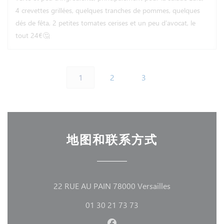
4 crevettes grillées, quelques tranches de pommes, quelques
dés de fêta, 2 petites tomates cerises et un peu d’avocat, le
tout 24€🤔
1
2
3
地图和联系方式
((在新窗口中打开
22 RUE AU PAIN 78000 Versailles
01 30 21 73 73