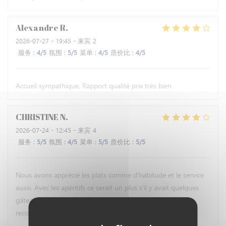
Alexandre
R
2026-07-27
- 19:45 - 来宾 2
服务
:
4
/5
氛围
:
5
/5
菜单
:
4
/5
质价比
:
4
/5
Accueil sympathique, Rapport qualité prix très bien
CHRISTINE
N
2026-07-24
- 12:45 - 来宾 4
服务
:
5
/5
氛围
:
4
/5
菜单
:
5
/5
质价比
:
5
/5
Nous avons apprécié les plats comme d'habitude et le service
aussi. Avec les apéritifs ce serait un plus s'il y avait quelques
gâteaux apéro ou des olives en attendant les plats. Nous
recommandons ce restaurant !