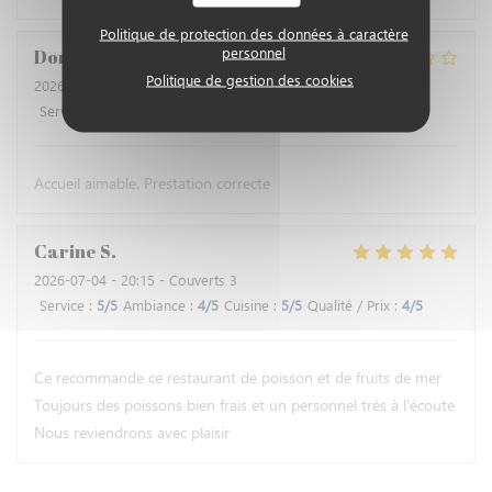
Politique de protection des données à caractère
personnel
Dominique
B
Politique de gestion des cookies
2026-07-16
- 12:30 - Couverts 2
Service
:
4
/5
Ambiance
:
4
/5
Cuisine
:
3
/5
Qualité / Prix
:
3
/5
Accueil aimable. Prestation correcte
Carine
S
2026-07-04
- 20:15 - Couverts 3
Service
:
5
/5
Ambiance
:
4
/5
Cuisine
:
5
/5
Qualité / Prix
:
4
/5
Ce recommande ce restaurant de poisson et de fruits de mer
Toujours des poissons bien frais et un personnel très à l'écoute
Nous reviendrons avec plaisir