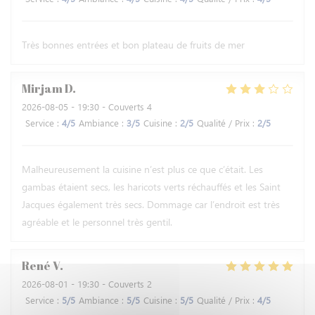
Très bonnes entrées et bon plateau de fruits de mer
Mirjam
D
2026-08-05
- 19:30 - Couverts 4
Service
:
4
/5
Ambiance
:
3
/5
Cuisine
:
2
/5
Qualité / Prix
:
2
/5
Malheureusement la cuisine n’est plus ce que c’était. Les
gambas étaient secs, les haricots verts réchauffés et les Saint
Jacques également très secs. Dommage car l’endroit est très
agréable et le personnel très gentil.
René
V
2026-08-01
- 19:30 - Couverts 2
Service
:
5
/5
Ambiance
:
5
/5
Cuisine
:
5
/5
Qualité / Prix
:
4
/5