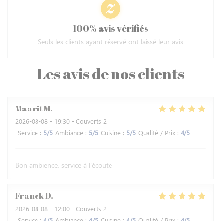
100% avis vérifiés
Seuls les clients ayant réservé ont laissé leur avis
Les avis de nos clients
Maarit
M
2026-08-08
- 19:30 - Couverts 2
Service
:
5
/5
Ambiance
:
5
/5
Cuisine
:
5
/5
Qualité / Prix
:
4
/5
Bon ambience, service à l'écoute
Franck
D
2026-08-08
- 12:00 - Couverts 2
Service
:
4
/5
Ambiance
:
4
/5
Cuisine
:
4
/5
Qualité / Prix
:
4
/5