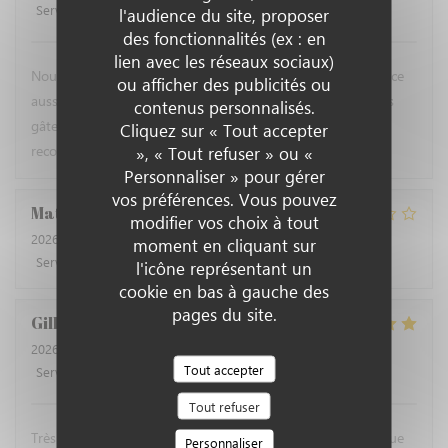
Service
:
5
/5
Ambiance
:
4
/5
Cuisine
:
5
/5
Qualité / Prix
:
5
/5
l'audience du site, proposer
des fonctionnalités (ex : en
lien avec les réseaux sociaux)
Nous avons apprécié les plats comme d'habitude et le service
ou afficher des publicités ou
aussi. Avec les apéritifs ce serait un plus s'il y avait quelques
contenus personnalisés.
gâteaux apéro ou des olives en attendant les plats. Nous
Cliquez sur « Tout accepter
recommandons ce restaurant !
», « Tout refuser » ou «
Personnaliser » pour gérer
vos préférences. Vous pouvez
Matthieu
G
modifier vos choix à tout
2026-07-22
- 12:30 - Couverts 4
moment en cliquant sur
Service
:
4
/5
Ambiance
:
4
/5
Cuisine
:
3
/5
Qualité / Prix
:
2
/5
l'icône représentant un
cookie en bas à gauche des
pages du site.
Gilbert
R
2026-07-18
- 12:30 - Couverts 3
Tout accepter
Service
:
5
/5
Ambiance
:
5
/5
Cuisine
:
5
/5
Qualité / Prix
:
4
/5
Tout refuser
Très bons plats de poissons avec un accueil très sympathique
Personnaliser