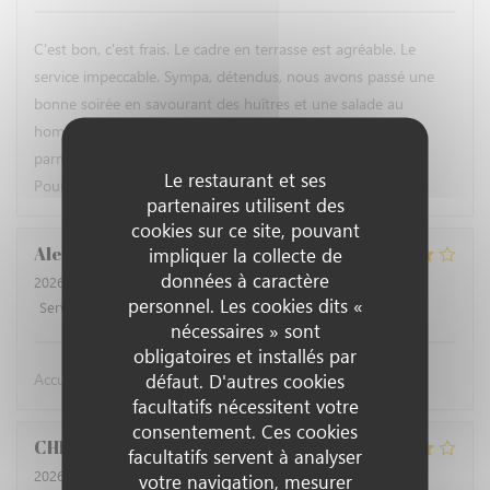
C'est bon, c'est frais. Le cadre en terrasse est agréable. Le
service impeccable. Sympa, détendus, nous avons passé une
bonne soirée en savourant des huîtres et une salade au
homard, pamplemousse, noisettes, tomates cerises et
parmesan émincé. Un délice ! Le tout arrosé d'un verre de
Le restaurant et ses
Pouilly fumé. Elle est pas belle la vie ?
partenaires utilisent des
cookies sur ce site, pouvant
Alexandre
R
impliquer la collecte de
données à caractère
2026-07-27
- 19:45 - Couverts 2
personnel. Les cookies dits «
Service
:
4
/5
Ambiance
:
5
/5
Cuisine
:
4
/5
Qualité / Prix
:
4
/5
nécessaires » sont
obligatoires et installés par
défaut. D'autres cookies
Accueil sympathique, Rapport qualité prix très bien
facultatifs nécessitent votre
consentement. Ces cookies
CHRISTINE
N
facultatifs servent à analyser
2026-07-24
- 12:45 - Couverts 4
votre navigation, mesurer