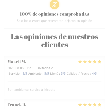
100% de opiniones comprobadas
Solo los clientes que reservaron dejaron su opinión
Las opiniones de nuestros
clientes
Maarit
M
2026-08-08
- 19:30 - Invitados 2
Servicio
:
5
/5
Ambiente
:
5
/5
Menú
:
5
/5
Calidad / Precio
:
4
/5
Bon ambience, service à l'écoute
Franck
D