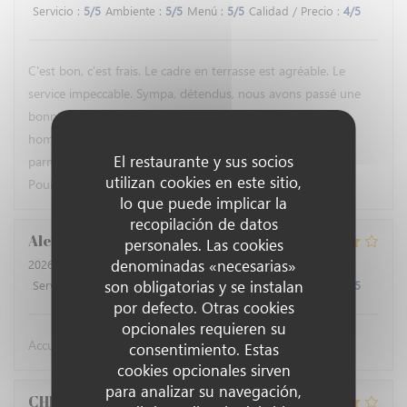
Servicio
:
5
/5
Ambiente
:
5
/5
Menú
:
5
/5
Calidad / Precio
:
4
/5
C'est bon, c'est frais. Le cadre en terrasse est agréable. Le
service impeccable. Sympa, détendus, nous avons passé une
bonne soirée en savourant des huîtres et une salade au
homard, pamplemousse, noisettes, tomates cerises et
El restaurante y sus socios
parmesan émincé. Un délice ! Le tout arrosé d'un verre de
utilizan cookies en este sitio,
Pouilly fumé. Elle est pas belle la vie ?
lo que puede implicar la
recopilación de datos
Alexandre
R
personales. Las cookies
denominadas «necesarias»
2026-07-27
- 19:45 - Invitados 2
son obligatorias y se instalan
Servicio
:
4
/5
Ambiente
:
5
/5
Menú
:
4
/5
Calidad / Precio
:
4
/5
por defecto. Otras cookies
opcionales requieren su
Accueil sympathique, Rapport qualité prix très bien
consentimiento. Estas
cookies opcionales sirven
para analizar su navegación,
CHRISTINE
N