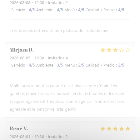
2026-08-08
- 12:00 - Invitados 2
Servicio
:
4
/5
Ambiente
:
4
/5
Menú
:
4
/5
Calidad / Precio
:
4
/5
Très bonnes entrées et bon plateau de fruits de mer
Mirjam
D
2026-08-05
- 19:30 - Invitados 4
Servicio
:
4
/5
Ambiente
:
3
/5
Menú
:
2
/5
Calidad / Precio
:
2
/5
Malheureusement la cuisine n’est plus ce que c’était. Les
gambas étaient secs, les haricots verts réchauffés et les Saint
Jacques également très secs. Dommage car l’endroit est très
agréable et le personnel très gentil.
René
V
2026-08-01
- 19:30 - Invitados 2