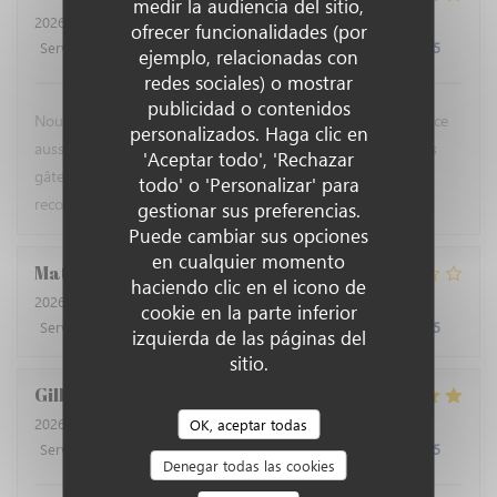
medir la audiencia del sitio,
2026-07-24
- 12:45 - Invitados 4
ofrecer funcionalidades (por
Servicio
:
5
/5
Ambiente
:
4
/5
Menú
:
5
/5
Calidad / Precio
:
5
/5
ejemplo, relacionadas con
redes sociales) o mostrar
publicidad o contenidos
Nous avons apprécié les plats comme d'habitude et le service
personalizados. Haga clic en
aussi. Avec les apéritifs ce serait un plus s'il y avait quelques
'Aceptar todo', 'Rechazar
gâteaux apéro ou des olives en attendant les plats. Nous
todo' o 'Personalizar' para
recommandons ce restaurant !
gestionar sus preferencias.
Puede cambiar sus opciones
en cualquier momento
Matthieu
G
haciendo clic en el icono de
2026-07-22
- 12:30 - Invitados 4
cookie en la parte inferior
Servicio
:
4
/5
Ambiente
:
4
/5
Menú
:
3
/5
Calidad / Precio
:
2
/5
izquierda de las páginas del
sitio.
Gilbert
R
2026-07-18
- 12:30 - Invitados 3
OK, aceptar todas
Servicio
:
5
/5
Ambiente
:
5
/5
Menú
:
5
/5
Calidad / Precio
:
4
/5
Denegar todas las cookies