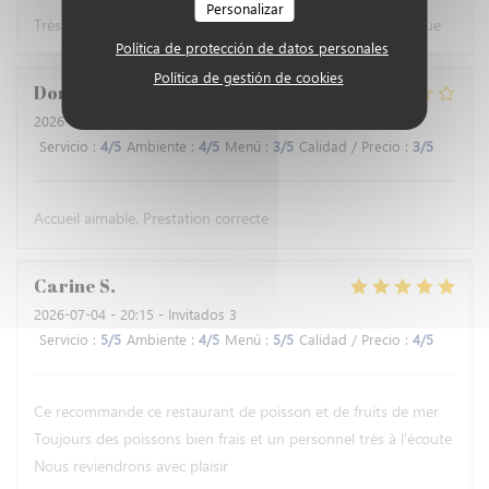
Personalizar
Très bons plats de poissons avec un accueil très sympathique
Política de protección de datos personales
Política de gestión de cookies
Dominique
B
2026-07-16
- 12:30 - Invitados 2
Servicio
:
4
/5
Ambiente
:
4
/5
Menú
:
3
/5
Calidad / Precio
:
3
/5
Accueil aimable. Prestation correcte
Carine
S
2026-07-04
- 20:15 - Invitados 3
Servicio
:
5
/5
Ambiente
:
4
/5
Menú
:
5
/5
Calidad / Precio
:
4
/5
Ce recommande ce restaurant de poisson et de fruits de mer
Toujours des poissons bien frais et un personnel très à l'écoute
Nous reviendrons avec plaisir